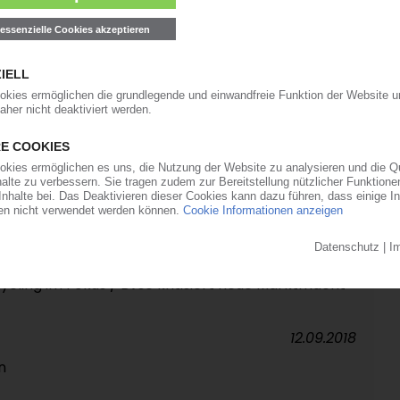
19.10.2018
stieg weiterer Entsorger gestärkt /
erpackungsrecycling / Hart umkämpfter Markt
08.10.2018
an GreenCycle
27.09.2018
hlossen / Marke „Der Grüne Punkt" bleibt
ycling im Fokus / Bvse kritisiert neue Marktmacht
12.09.2018
n