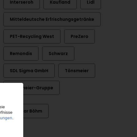
Interseroh
Kaufland
Lidl
Mitteldeutsche Erfrischungsgetränke
PET-Recycling West
PreZero
Remondis
Schwarz
SDL Sigma GmbH
Tönsmeier
Tönsmeier-Gruppe
Dietmar Böhm