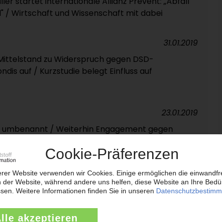
er startet internationale Allianz Prevent: „Abfall
ll" / Wirtschaft und Wissenschaft mit dabei
31.01.2019
Mittelstand zu Widerspruch gegen DSD-
s auf / Kurzstudie belegt Einfluss auf
23.01.2019
ro umbenannt / Weiterhin Engagement gegen
02.11.2018
Schwarz-Gruppe bietet Lizenzierung und