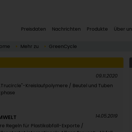
Preisdaten
Nachrichten
Produkte
Über un
ome
Mehr zu
GreenCycle
09.11.2020
Trucircle"-Kreislaufpolymere / Beutel und Tuben
stphase
14.05.2019
MWELT
e Regeln für Plastikabfall-Exporte /