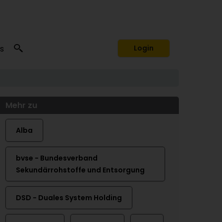
s
Login
Mehr zu
Alba
bvse - Bundesverband
Sekundärrohstoffe und Entsorgung
DSD - Duales System Holding