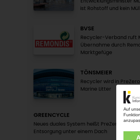
Entwicklungsminister Müll
ist Rohstoff und kein Mü
BVSE
Recycler-Verband ruft 
Übernahme durch Remondi
Marktgefüge
TÖNSMEIER
Recycler wird in PreZe
Marine Litter
GREENCYCLE
Neues duales System heißt PreZero Dual / 
Entsorgung unter einem Dach