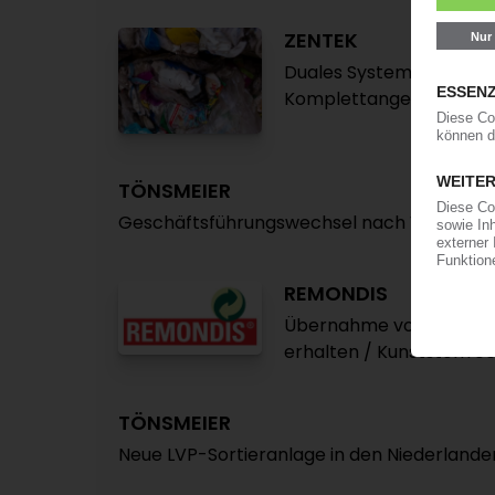
ZENTEK
Duales System durch Ein
Komplettangebot bei V
TÖNSMEIER
Geschäftsführungswechsel nach Verkauf 
REMONDIS
Übernahme von DSD besc
erhalten / Kunststoffrec
TÖNSMEIER
Neue LVP-Sortieranlage in den Niederlande