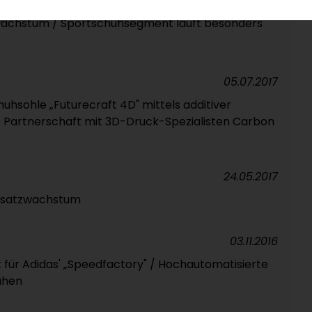
14.06.2018
wachstum / Sportschuhsegment läuft besonders
05.07.2017
uhsohle „Futurecraft 4D" mittels additiver
e Partnerschaft mit 3D-Druck-Spezialisten Carbon
24.05.2017
 Umsatzwachstum
03.11.2016
für Adidas' „Speedfactory" / Hochautomatisierte
uhen