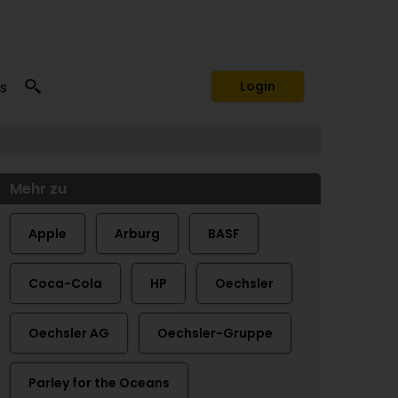
s
Login
Mehr zu
Apple
Arburg
BASF
Coca-Cola
HP
Oechsler
Oechsler AG
Oechsler-Gruppe
Parley for the Oceans