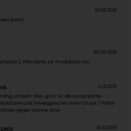
19.08.2016
enden Ruhm:
09.06.2016
chstum / Pilotfabrik zur Produktion von
11.12.2015
015
ycling, Umwelt: Wie „grün" ist die europäische
lastiktüten und Einweggeschirr unter Druck / Politik
ktionen gegen Marine Litter
15.10.2015
LING