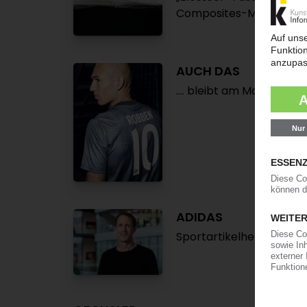
Composites-Materialie
AUCH DAS
.… bleibt am Mann:
ADIDAS
Sportartikelhersteller p