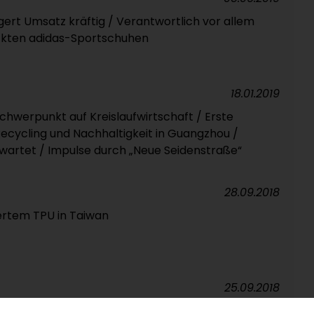
gert Umsatz kräftig / Verantwortlich vor allem
kten adidas-Sportschuhen
18.01.2019
chwerpunkt auf Kreislaufwirtschaft / Erste
cycling und Nachhaltigkeit in Guangzhou /
wartet / Impulse durch „Neue Seidenstraße“
28.09.2018
ertem TPU in Taiwan
25.09.2018
 Flugzeugbau revolutionieren / Verstärkung für