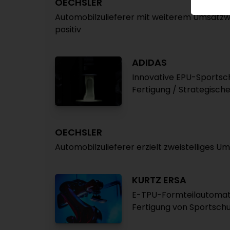
OECHSLER
Automobilzulieferer mit weiterem Umsatz
positiv
ADIDAS
Innovative EPU-Sportsch
Fertigung / Strategisch
OECHSLER
Automobilzulieferer erzielt zweistelliges
KURTZ ERSA
E-TPU-Formteilautomat 
Fertigung von Sportsch