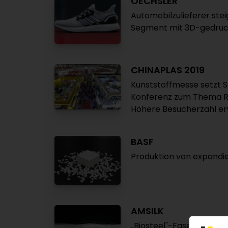
OECHSLER
Automobilzulieferer stei
Segment mit 3D-gedruc
CHINAPLAS 2019
Kunststoffmesse setzt S
Konferenz zum Thema Re
Höhere Besucherzahl er
BASF
Produktion von expandi
AMSILK
„Biosteel"-Fasern sollen