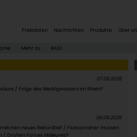
Preisdaten
Nachrichten
Produkte
Über un
ome
Mehr zu
BASF
07.08.2026
nsäure / Folge des Niedrigwassers im Rhein?
06.08.2026
reichen neues Rekordtief / Flussanrainer müssen
n / Drohen Forces Majeures?