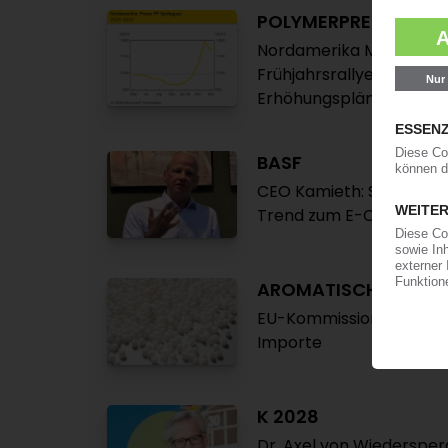
POLYMERPREISE
Nordamerika Mai 2026: 
Frühjahrsrallye / Nachfr
Erhöhungspläne für Juni 
BASF
CEO Kamieth: Stellenabb
Trend zum E-Cracker e
AROMATISCHE COPO
EU-Kommission beginnt
Importe
K 2028
Dr. Axel von Wiedersper