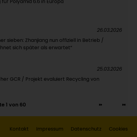
 für Polyamid 6.6 in Europa
26.03.2026
ieben: Zhanjiang nun offiziell in Betrieb /
chnet sich später als erwartet“
25.03.2026
her GCR / Projekt evaluiert Recycling von
te 1 von 60
Kontakt
Impressum
Datenschutz
Cookies