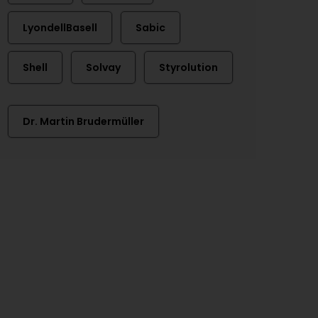
LyondellBasell
Sabic
Shell
Solvay
Styrolution
Dr. Martin Brudermüller