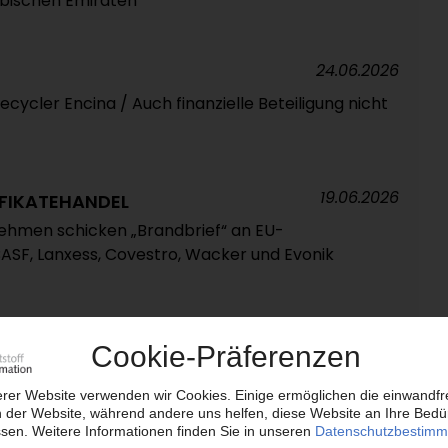
abischen Emiraten
24.06.2026
ycler Encina / Auch finanzielle Beteiligung nicht
19.06.2026
IFIKATEHANDEL
nehmen schicken „Brandbrief“ an EU-
BASF, Lanxess, Covestro, Wacker und Evonik
17.06.2026
Chemiekonzerne Huntsman und Olin / Integration
fungskette