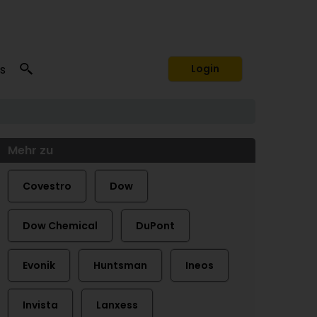
s
Login
Mehr zu
Covestro
Dow
Dow Chemical
DuPont
Evonik
Huntsman
Ineos
Invista
Lanxess