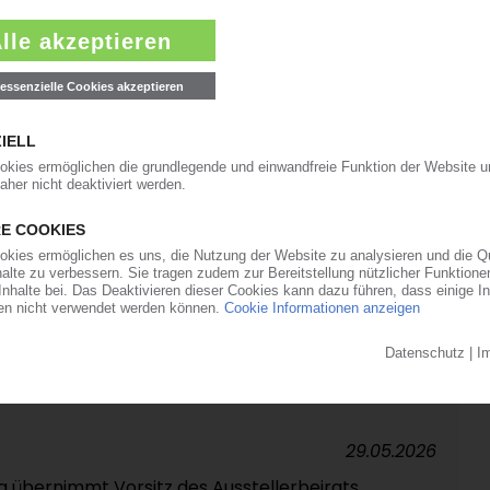
10.06.2026
Polymermärkte beruhigen sich nach
age bleibt verhalten, Vorprodukte volatil /
treffen auf vorsichtige Käufer
10.06.2026
au in Ludwigshafen noch nicht bezifferbar / Kein
rwartet
05.06.2026
LYESTER
 mit Anti-Dumping-Untersuchung chinesischer
29.05.2026
g übernimmt Vorsitz des Ausstellerbeirats