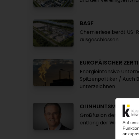
und den Vereinigten Ar
BASF
Chemieriese berät US-Rec
ausgeschlossen
EUROPÄISCHER ZERT
Energieintensive Unter
Spitzenpolitiker / Auch 
unterzeichnen
OLINHUNTSMAN
Großfusion der beiden 
entlang der Wertschöp