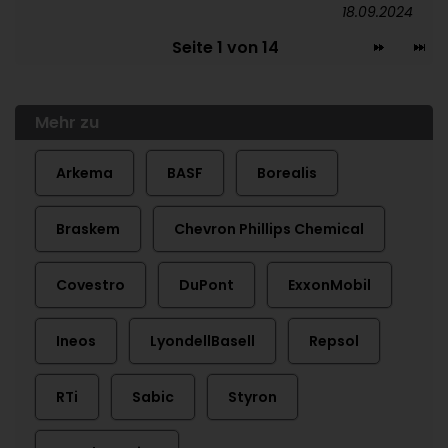
18.09.2024
Seite 1 von 14
Mehr zu
Arkema
BASF
Borealis
Braskem
Chevron Phillips Chemical
Covestro
DuPont
ExxonMobil
Ineos
LyondellBasell
Repsol
RTi
Sabic
Styron