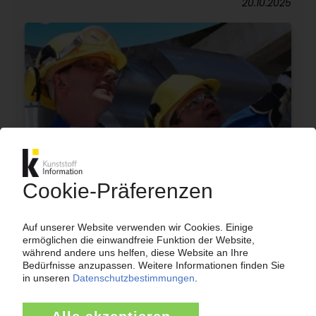
20.10.2025
BRASKEM
Polyolefinkonzern kündigt Neubewertung seines
Anlagenportfolios an / Quartalsergebnis
rutscht wieder in den roten Bereich
12.08.2025