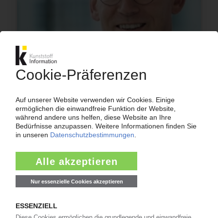
PHILIPS
Niederländer ziehen Produktion aus
Großbritannien ab
23.01.2019
EREMA
Hersteller von Kunststoffrecycling-Anlagen
erzielt Rekordumsatz
18.04.2016