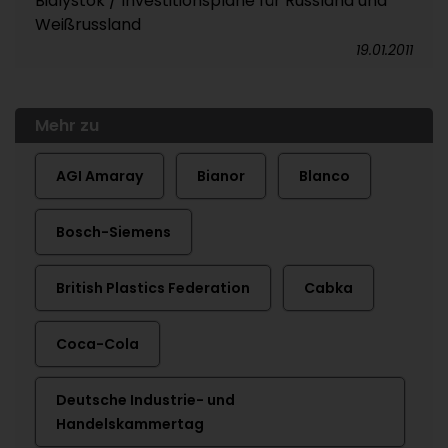
Bialystok / Investitionspläne für Russland und
Weißrussland
19.01.2011
Mehr zu
AGI Amaray
Bianor
Blanco
Bosch-Siemens
British Plastics Federation
Cabka
Coca-Cola
Deutsche Industrie- und
Handelskammertag