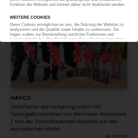
HAYCO
Verarbeiter aus Hongkong ordert 100
Spritzgießmaschinen von Wittmann-Battenfeld
/ Von der Dominikanischen Republik auf den
europäischen Markt
08.03.2016