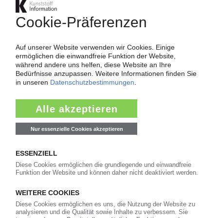
Spezialist für Blasformtechnik nimmt neue Halle
in Betrieb
17.11.2017
KAUTEX MASCHINENBAU
Spezialist für Blasformtechnik erweitert den
Stammsitz in Bonn / Neue Niederlassung in