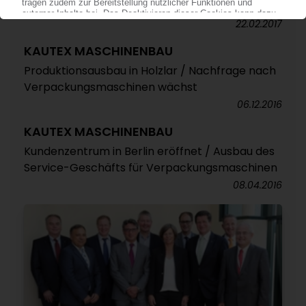
Russland
22.02.2017
KAUTEX MASCHINENBAU
Produktionsausbau in Holzlar / Nachfrage nach
Verpackungsmaschinen wächst
06.12.2016
KAUTEX MASCHINENBAU
Kundenzentrum in Berlin eröffnet / Ausbau des
Service-Geschäfts für Verpackungsmaschinen
08.04.2016