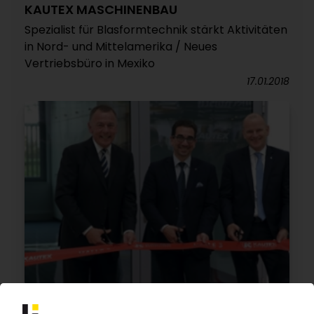
KAUTEX MASCHINENBAU
Spezialist für Blasformtechnik stärkt Aktivitäten
in Nord- und Mittelamerika / Neues
Vertriebsbüro in Mexiko
17.01.2018
KAUTEX MASCHINENBAU