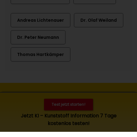
Andreas Lichtenauer
Dr. Olaf Weiland
Dr. Peter Neumann
Thomas Hartkämper
Kontakt
Impressum
Datenschutz
Cookies
Test jetzt starten!
© 2026 Kunststoff Information, Bad Homburg. Alle Rechte
Jetzt KI – Kunststoff Information 7 Tage
vorbehalten. Zugang und Nutzung nur für KI-Abonnenten.
kostenlos testen!
Es gelten die
allgemeinen Geschäftsbedingungen
.