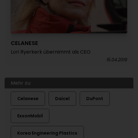
CELANESE
Lori Ryerkerk übernimmt als CEO
15.04.2019
Mehr zu
Celanese
Daicel
DuPont
ExxonMobil
Korea Engineering Plastics