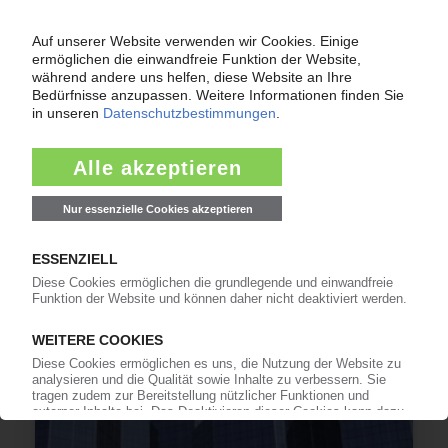
CELANESE
DuPont verkauft Kunststoff-Aktivitäten an den
US-Wettbewerber / Kaufpreis von 11 Mrd USD
18.02.2022