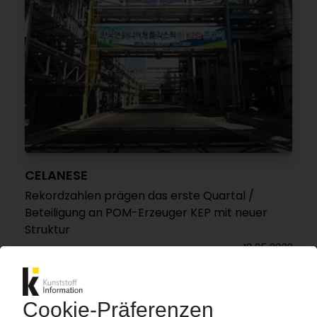
CELANESE
Rekordzahlen prägen das erste Quartal /
Beteiligung an POM-Erzeuger KEP mit neuer
Struktur
19.05.2022