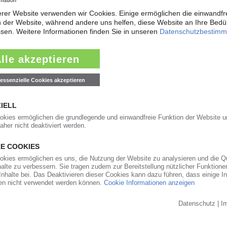
22.04.2022
E
seine Auswirkungen auf die deutsche
er Mitschnitt des KI Group-Webinars in der
07.03.2022
 Spendenaktion „Kunststoff hilft“ für die
 / Hilfsbereitschaft der Branche bündeln /
o
04.03.2022
ehungen zu Unternehmen in Russland und