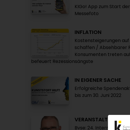
KIGo! App zum Start der 
Messefoto
INFLATION
Kostensteigerungen au
schaffen / Absehbarer 
Konsumenten treten auf
befeuert Rezessionsängste
IN EIGENER SACHE
Erfolgreiche Spendenakti
bis zum 30. Juni 2022
VERANSTALTUNGEN
Bvse: 24. Internationale