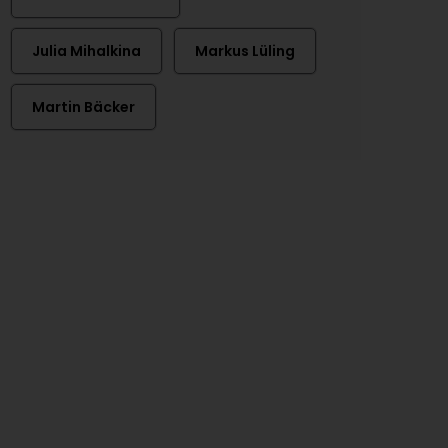
Julia Mihalkina
Markus Lüling
Martin Bäcker