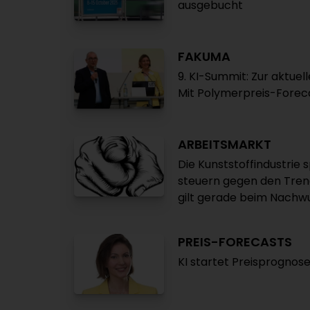
ausgebucht
FAKUMA
9. KI-Summit: Zur aktuel
Mit Polymerpreis-Foreca
ARBEITSMARKT
Die Kunststoffindustri
steuern gegen den Trend
gilt gerade beim Nachwu
PREIS-FORECASTS
KI startet Preisprognos