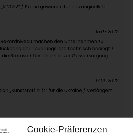
„K 2022“ / Preise gewinnen für das originellste
15.07.2022
f Rekordniveau machen den Unternehmen zu
Rückgang der Teuerungsrate technisch bedingt /
 die Bremse / Unsicherheit zur Gasversorgung
17.05.2022
on „Kunststoff hilft“ für die Ukraine / Verlängert
04.05.2022
r Altkunststofftag in Neuss