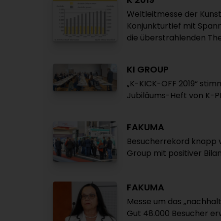
Weltleitmesse der Kunst
Konjunkturtief mit Span
die überstrahlenden The
KI GROUP
„K-KICK-OFF 2019“ stimm
Jubiläums-Heft von K-P
FAKUMA
Besucherrekord knapp ve
Group mit positiver Bila
FAKUMA
Messe um das „nachhaltig
Gut 48.000 Besucher er