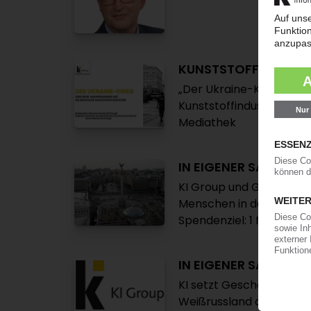
KUNSTSTOFFBRANCH
„Der Ukraine-Krieg und 
Kunststoffindustrie“ / D
Mediathek
IN EIGENER SACHE
KI Group und GKV starten
Menschen in der Ukraine
Spendenziel: 1 Million Eur
IN EIGENER SACHE
KI setzt Geschäftsbezi
Weißrussland aus