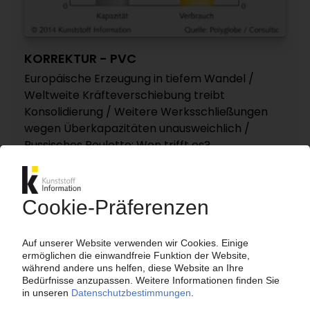
KORREKTUR - PVC
Europäische Erzeugung in tiefem Wandel /
Weltweite Kräfteverschiebung treibt
Konsolidierung / Weitere Werksschließungen
wegen Überkapazitäten unausweichlich /
Russisches Roulette: Wen trifft es?
25.07.2014