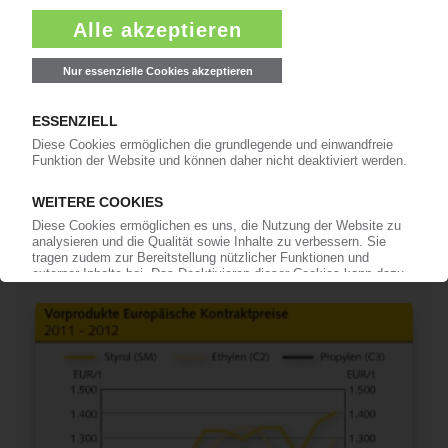
POLYMERPREISE
Standard-Thermoplaste September 2012:
Kostenaufwind der ersten Monatshälfte treibt
auch Polymere nach oben / Angebot trotz
Drosselungen ausreichend / Zurückhaltung
dämpft / Wendepunkt scheint erreicht
02.10.2012