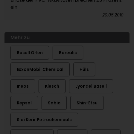
Erlöse der PVC-Aktivitäten brechen 25 Prozent
ein
20.05.2010
Mehr zu
Basell Orlen
Borealis
ExxonMobil Chemical
Hüls
Ineos
Klesch
LyondellBasell
Repsol
Sabic
Shin-Etsu
Sidi Kerir Petrochemicals