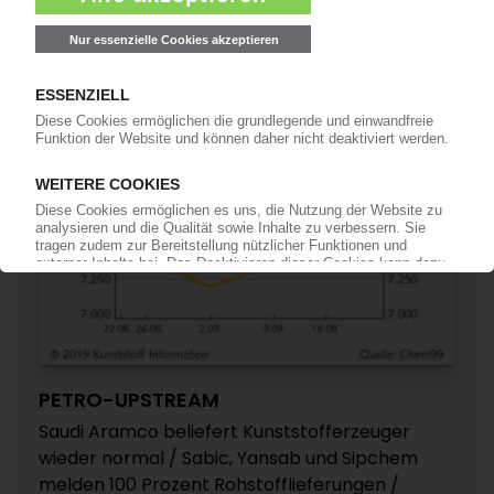
13.08.2021
PETRO-UPSTREAM
Saudi Aramco beliefert Kunststofferzeuger
wieder normal / Sabic, Yansab und Sipchem
melden 100 Prozent Rohstofflieferungen /