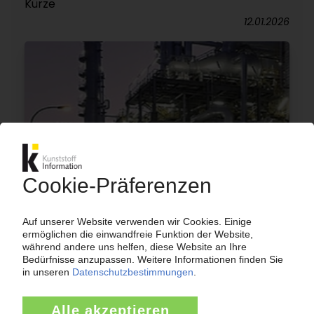
Kürze
12.01.2026
ROHSTOFFMÄRKTE
Polyolefine: Arabischer Standort Al Jubail
produziert wegen Stromausfall nur
eingeschränkt