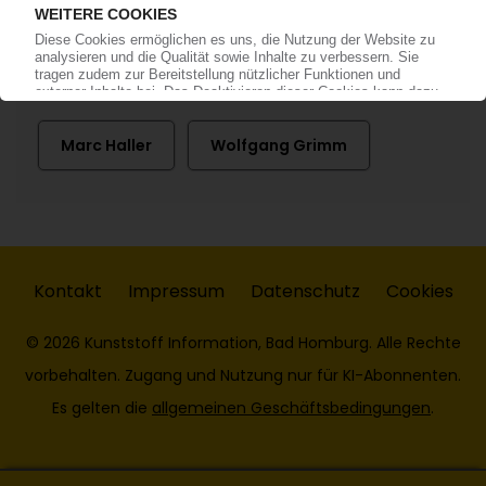
Chemie + Papier Holding
Perlen Packaging
Sulzer
Marc Haller
Wolfgang Grimm
Kontakt
Impressum
Datenschutz
Cookies
© 2026 Kunststoff Information, Bad Homburg. Alle Rechte
vorbehalten. Zugang und Nutzung nur für KI-Abonnenten.
Es gelten die
allgemeinen Geschäftsbedingungen
.