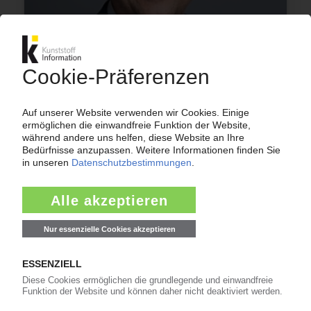
CPH
Haller folgt auf Grimm als Leiter Perlen
Packaging
02.11.2021
VERANSTALTUNGEN
Sulzer Mixpac: Symposium
„2KKlebstoffverarbeitung – Chancen und
Trends“
24.06.2010
Mehr zu