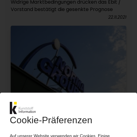
Widrige Marktbedingungen drücken das Ebit /
Vorstand bestätigt die gesenkte Prognose
22.11.2021
NORMA
Umsatz bereits leicht über Vor-Corona-Niveau