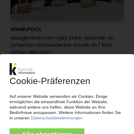
WHIRLPOOL
Hausgerätekonzern gibt EMEA-Geschäft an
türkischen Wettbewerber Arcelik ab / Rote
Zahlen allerorten
19.01.2023