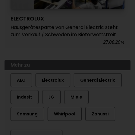
ELECTROLUX
Hausgerätesparte von General Electric steht
zum Verkauf / Schweden im Bieterwettstreit
27.08.2014
Mehr zu
AEG
Electrolux
General Electric
Indesit
LG
Miele
Samsung
Whirlpool
Zanussi