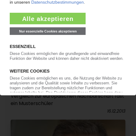
JAHRESRÜCKBLICK 2013
Teil 2 – Kunststoffverarbeitung: Deutlich
weniger Insolvenzen als im Vorjahr /
Automobilbau und K-Verarbeitung vorn / Bau
und Halbzeuge tendieren dagegen nur fest / Im
Vergleich zur europäischen Nachbarschaft fast
ein Musterschüler
16.12.2013