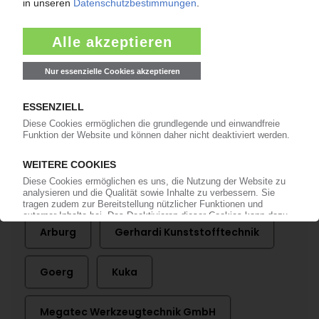
MEGATEC
Werkzeugbau-Tochter insolvent /
Geschäftsbetrieb läuft weiter /
Kunststofftechnik nicht betroffen
12.08.2021
Mehr zu
Arburg
Gerhardi Kunststofftechnik
Goerg
Kuka
Megatec Werkzeugtechnik GmbH