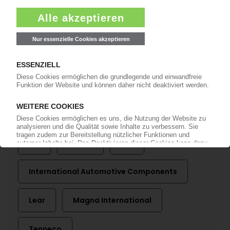
IAC
Automobilzulieferer stellt das Führungsteam
breiter auf
10.01.2019
Mehr zu
3M
Adient
GM
International Automotive Components
Lear
Magna International
Tenneco