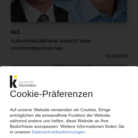
IAC
Automobilzulieferer besetzt zwei
Vorstandsposten neu
04.10.2023