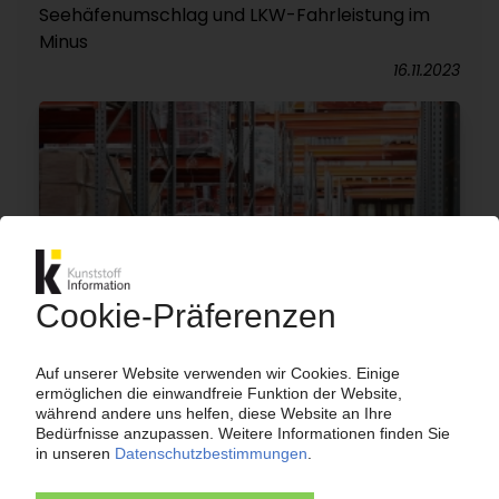
Seehäfenumschlag und LKW-Fahrleistung im
Minus
16.11.2023
AUSSENHANDEL
Deutschland weiter mit positiver Bilanz / Export
von Kunststoffwaren in EU-Staaten deutlich