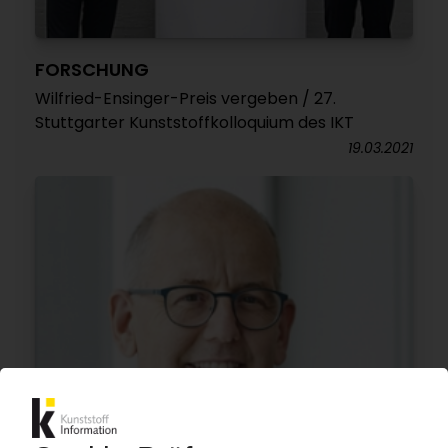
FORSCHUNG
Wilfried-Ensinger-Preis vergeben / 27.
Stuttgarter Kunststoffkolloquium des IKT
19.03.2021