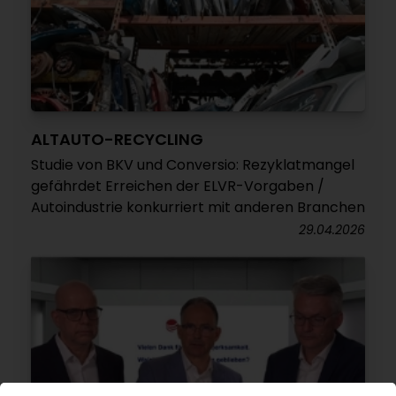
ALTAUTO-RECYCLING
Studie von BKV und Conversio: Rezyklatmangel
gefährdet Erreichen der ELVR-Vorgaben /
Autoindustrie konkurriert mit anderen Branchen
29.04.2026