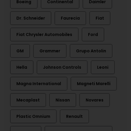
Boeing
Continental
Daimler
Dr. Schneider
Faurecia
Fiat
Fiat Chrysler Automobiles
Ford
GM
Grammer
Grupo Antolin
Hella
Johnson Controls
Leoni
Magna International
Magneti Marelli
Mecaplast
Nissan
Novares
Plastic Omnium
Renault