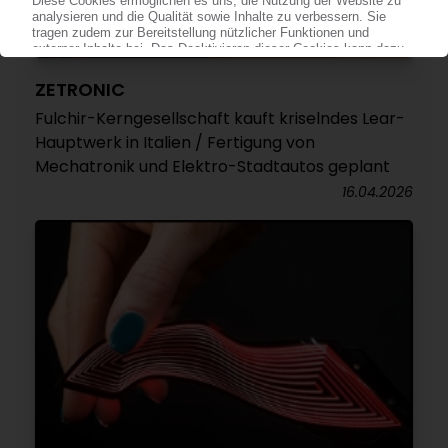
ZETRONIC
Fulchir-Kerngesellschaft kauft kriselndes Lear-
Hauptwerk in Italien / Fertigung von
Mechatronik und Elektro-Stadtautos geplant
16.04.2026