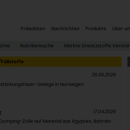
Preisdaten
Nachrichten
Produkte
Über un
ome
Rubrikensuche
Märkte
Einsatzstoffe
Verstär
Füllstoffe
26.06.2026
erstärkungsfaser-Gelege in Norwegen
17.04.2026
E
-Dumping-Zölle auf Material aus Ägypten, Bahrain