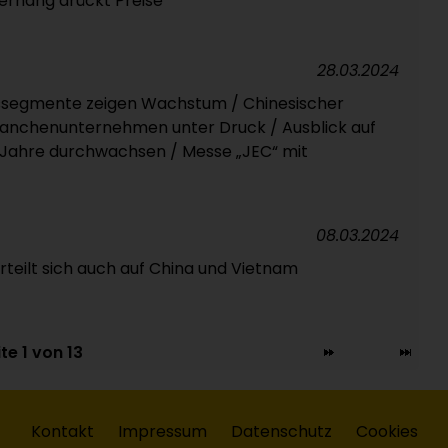
rhang drückt Preise
28.03.2024
segmente zeigen Wachstum / Chinesischer
Branchenunternehmen unter Druck / Ausblick auf
Jahre durchwachsen / Messe „JEC“ mit
08.03.2024
eilt sich auch auf China und Vietnam
te 1 von 13
Kontakt
Impressum
Datenschutz
Cookies