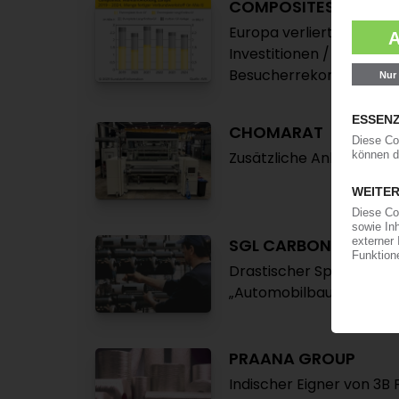
COMPOSITES
Europa verliert im welt
Investitionen / Gute St
Besucherrekord
CHOMARAT
Zusätzliche Anlage für 
SGL CARBON
Drastischer Sparkurs u
„Automobilbau-Erwartung
PRAANA GROUP
Indischer Eigner von 3B