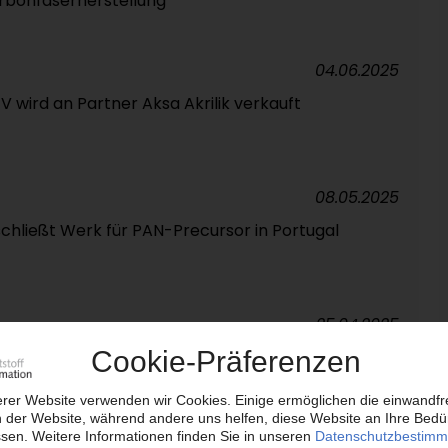
rbonfaserherstellung
04.06.2025
 wird an Partner Aksa Akrilik verkauft
08.05.2025
hließt Werk für PAN-Precursor in Portugal
25.04.2025
ASS
rsteller schließt wohl auch verbleibendes Werk in