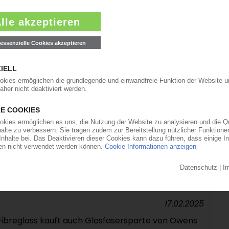
07.04.2025
weiten Vergleich weiter an Boden / Vielfach kaum
immung in Paris: Messe „JEC“ meldet neuerlichen
07.03.2025
unidirektionale Carbonfaser-Gelege in Betrieb
19.02.2025
nd Stellenabbau im Carbonfaserbereich /
en haben sich nicht erfüllt“
17.02.2025
 Fibreglass kauft auch Glasfasersparte von Owens