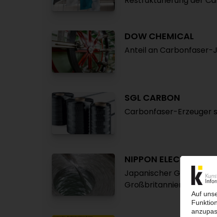
Restrukturierung der Ca
DOW CHEMICAL
Anteil an Carbonfaser-JV
SGL CARBON
Carbonfaser-Erzeuger sc
NIPPON ELECTRIC GL
Japanischer Glasfaserhe
Großbritannien