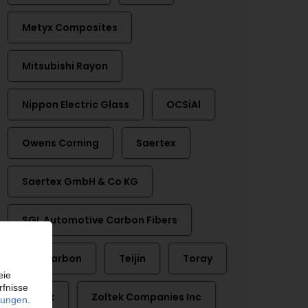
Metyx Composites
Mitsubishi Rayon
Nippon Electric Glass
OCSiAl
Owens Corning
Saertex
Saertex GmbH & Co KG
SGL Automotive Carbon Fibers
SGL Carbon
Teijin
Toray
Zoltek
Zoltek Companies Inc