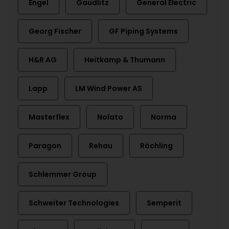
Engel
Gaudlitz
General Electric
Georg Fischer
GF Piping Systems
H&R AG
Heitkamp & Thumann
Lapp
LM Wind Power AS
Masterflex
Nolato
Norma
Paragon
Rehau
Röchling
Schlemmer Group
Schweiter Technologies
Semperit