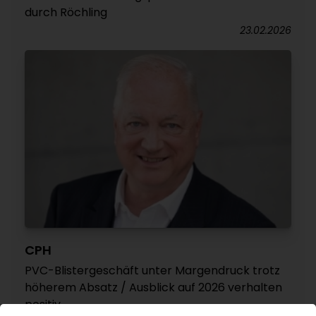
durch Röchling
23.02.2026
CPH
PVC-Blistergeschäft unter Margendruck trotz
höherem Absatz / Ausblick auf 2026 verhalten
positiv