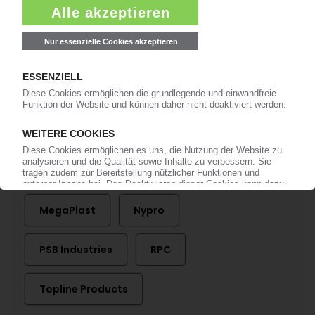
04.01.2016
Mehr zu
Amcor
AptarGroup
Deluxe Packages
Huhtamaki
Jiffy Packaging
Mega Airless
MegaPlast
Nypro
PSB Industries
RPC
Topline Products