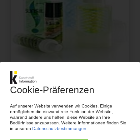
MEGA AIRLESS
Deutscher Spezialist für Spendersysteme vor
Übernahme durch die AptarGroup
29.01.2016
HUHTAMAKI
Übernahme von Fiomo / Ausbau des Europa-
Geschäfts mit flexiblen Verpackungen