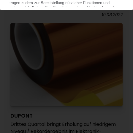
fortgeführten Geschäften / Laird-Kauf bringt
Elektroniksegment voran
19.08.2022
DUPONT
Drittes Quartal bringt Erholung auf niedrigem
Niveau / Rekordergebnis im Elektronik-