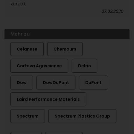
zurück
27.03.2020
Mehr zu
Celanese
Chemours
Corteva Agriscience
Delrin
Dow
DowDuPont
DuPont
Laird Performance Materials
Spectrum
Spectrum Plastics Group