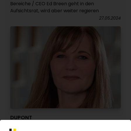
Bereiche / CEO Ed Breen geht in den
Aufsichtsrat, wird aber weiter regieren
27.05.2024
DUPONT
Verbliebene operative Kunststoffsegmente