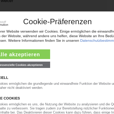
 weiter
16.02.2018
iederlanden und Deutschland / Schwerpunkt
22.12.2017
euer CEO
19.12.2017
ie
27.07.2017