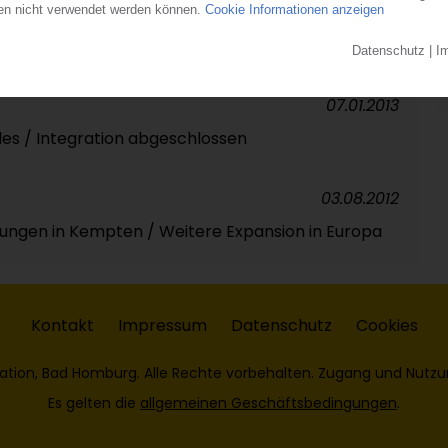
erraschend das Unternehmen / Trio übernimmt
tung
07.01.2013
les / Integration abgeschlossen
03.08.2012
ngen in Kempten / Weitere Expansion in Europa
Kontakt
Impressum
Datenschutz
Cookies
ation, Bad Homburg. Alle Rechte vorbehalten. Zugang und Nutzu
Es gelten die
allgemeinen Geschäftsbedingungen
.