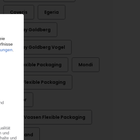
Coveris
Egeria
Lindsay Goldberg
Lindsay Goldberg Vogel
LPF Flexible Packaging
Mondi
Nyco Flexible Packaging
Paccor
Royal Vaasen Flexible Packaging
Unterland