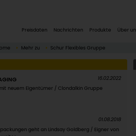
Preisdaten
Nachrichten
Produkte
Über un
ome
Mehr zu
Schur Flexibles Gruppe
16.02.2022
KAGING
mit neuem Eigentümer / Clondalkin Gruppe
01.08.2018
rpackungen geht an Lindsay Goldberg / Eigner von