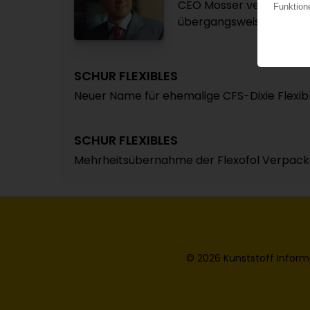
CEO Mosser verlässt üb
übergangsweise die Lei
SCHUR FLEXIBLES
Neuer Name für ehemalige CFS-Dixie Flexib
SCHUR FLEXIBLES
Mehrheitsübernahme der Flexofol Verpacku
© 2026 Kunststoff Inform