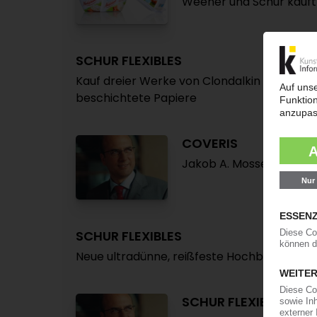
Weener und Schur kauft
SCHUR FLEXIBLES
Kauf dreier Werke von Clondalkin in den N
beschichtete Papiere
COVERIS
Jakob A. Mosser wird n
SCHUR FLEXIBLES
Neue ultradünne, reißfeste Hochbarrierefol
SCHUR FLEXIBLES