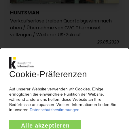
HUNTSMAN
Verkaufserlöse treiben Quartalsgewinn nach
oben / Übernahme von CVC Thermoset
vollzogen / Weiterer US-Zukauf
20.05.2020