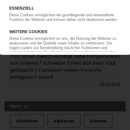
KEM ONE
Insolventer PVC-Erzeuger geht an OpenGate
und de Krassny / Option auch für die
Downstream-Geschäfte
03.01.2014
KEM ONE
PVC-Streit: Klesch verlangt hohe Kompensation
von Arkema / Schweizer fühlen sich beim Kauf
getäuscht / Franzosen weisen Vorwürfe
kategorisch zurück
08.03.2013
Mehr zu
Alfatherm
Alphacan
Arkema