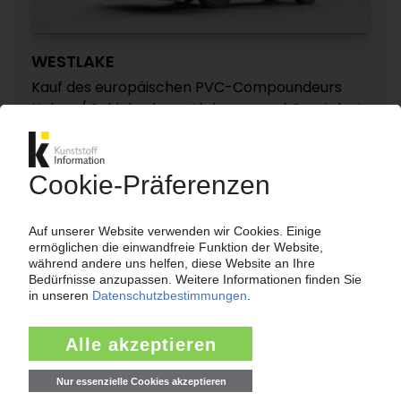
WESTLAKE
Kauf des europäischen PVC-Compoundeurs
Nakan / Schicksal von Alphacan und Omniplast
unklar
27.09.2018
UPDATE - KEM ONE
Externe Administration des PVC-Erzeugers ist
beendet / Investitionen von 300 Mio EUR
23.02.2018
BENVIC
Belgischer PVC-Compoundeur wechselt den
Besitzer / OpenGate verkauft an Eigner von
Polynt-Reichhold
23.01.2018