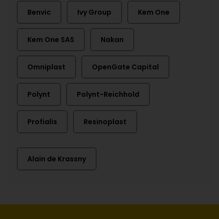
Benvic
Ivy Group
Kem One
Kem One SAS
Nakan
Omniplast
OpenGate Capital
Polynt
Polynt-Reichhold
Profialis
Resinoplast
Alain de Krassny