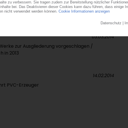
04.04.2014
a beginnt / „Stärkere Position in der PVC-
03.03.2014
Werke zur Ausgliederung vorgeschlagen /
 in 2013
14.02.2014
hrt PVC-Erzeuger