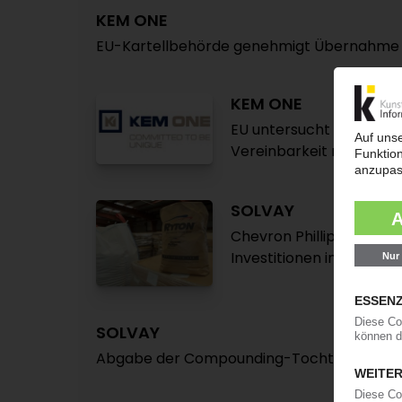
KEM ONE
EU-Kartellbehörde genehmigt Übernahme
KEM ONE
EU untersucht Staatshil
Vereinbarkeit mit Restr
SOLVAY
Chevron Phillips verkauf
Investitionen in Kapazi
SOLVAY
Abgabe der Compounding-Tochter Benvic 