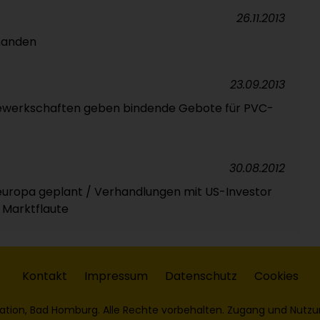
26.11.2013
handen
23.09.2013
Gewerkschaften geben bindende Gebote für PVC-
30.08.2012
aleuropa geplant / Verhandlungen mit US-Investor
 Marktflaute
Kontakt
Impressum
Datenschutz
Cookies
ation, Bad Homburg. Alle Rechte vorbehalten. Zugang und Nutzu