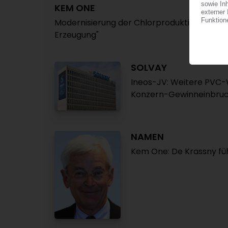
KEM ONE
Modernisierung der Chlorproduktion in Laver
Erzeugung"
SOLVAY
Ineos-JV: Weitere PVC-
Konzern-Gewinneinbruch
NAMEN
Kem One: De Krassny fü