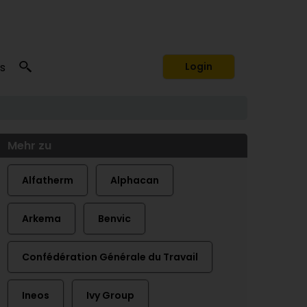
s
Login
Mehr zu
Alfatherm
Alphacan
Arkema
Benvic
Confédération Générale du Travail
Ineos
Ivy Group