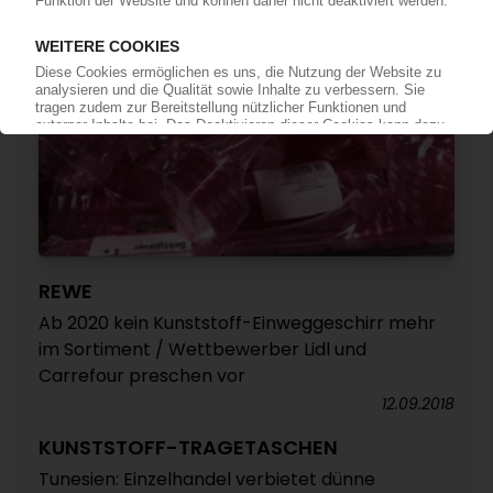
REWE
Ab 2020 kein Kunststoff-Einweggeschirr mehr
im Sortiment / Wettbewerber Lidl und
Carrefour preschen vor
12.09.2018
KUNSTSTOFF-TRAGETASCHEN
Tunesien: Einzelhandel verbietet dünne