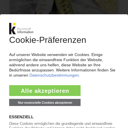
KUNSTSTOFFE UND UMWELT
Weiteres weltweites Unternehmensbündnis
gegen Plastikmüll / Über 20 Großkonzerne
treten der Initiative „Loop" um das Recycling-
Unternehmen TerraCycle bei /
Mehrfachnutzung von Verpackungen
28.01.2019