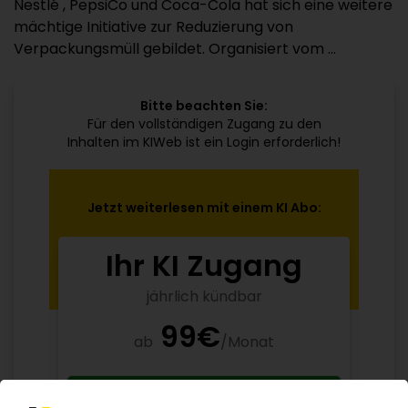
Nestlé , PepsiCo und Coca-Cola hat sich eine weitere
mächtige Initiative zur Reduzierung von
Verpackungsmüll gebildet. Organisiert vom ...
Bitte beachten Sie:
Für den vollständigen Zugang zu den
Inhalten im KIWeb ist ein Login erforderlich!
Jetzt weiterlesen mit einem KI Abo:
Ihr KI Zugang
jährlich kündbar
99€
ab
/Monat
Jetzt kostenlos testen