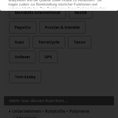
Mondelēz International
Nestlé
PepsiCo
Procter & Gamble
Suez
TerraCycle
Tesco
Unilever
UPS
Tom Szaky
Mehr aus diesen Rubriken ...
Unternehmen
Rohstoffe
Polymere