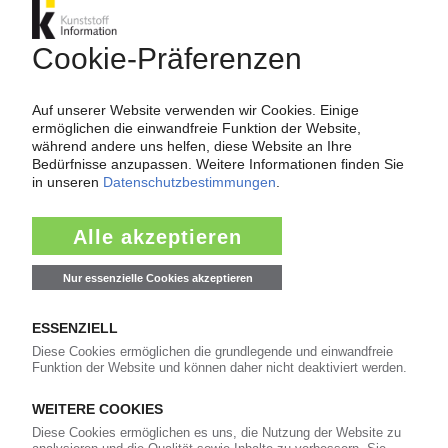
Bereits KI-Abonnent? Jetzt
anmelden!
Mehr zu ...
Alliance to End Plastic Waste
Beiersdorf
BIC
Carrefour
Coca-Cola
Danone
Jacobs Douwe Egberts