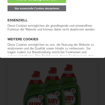
KUNSTSTOFFVERPACKUNGEN
„PackTheFuture Award 2018" für innovative und
nachhaltige Produkte / Preisverleihung auf der
„All4Pack" in Paris
29.11.2018