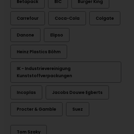
Betapack
BIC
Burger King
Carrefour
Coca-Cola
Colgate
Danone
Elipso
Heinz Plastics Böhm
IK - Industrievereinigung
Kunststoffverpackungen
Incoplas
Jacobs Douwe Egberts
Procter & Gamble
Suez
Tom Szaky