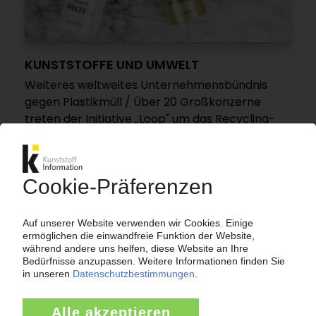
KUNSTSTOFFE UND UMWELT
Weiteres weltweites Unternehmensbündnis
gegen Plastikmüll / Über 20 Großkonzerne
treten der Initiative „Loop" um das Recycling-
Unternehmen TerraCycle bei /
Mehrfachnutzung von Verpackungen
28.01.2019