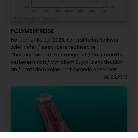
POLYMERPREISE
Nordamerika Juli 2023: Kontrakte im Rollover
oder tiefer / Besonders technische
Thermoplaste im Überangebot / Vorprodukte
verteuern sich / Vor allem Styrol zieht deutlich
an / Trotzdem keine Trendwende absehbar
08.08.2023