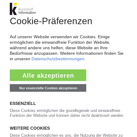
LOGISTIK
Schurkenstaatgehabe: Die Mullahs aus dem Iran
lassen Öltanker kapern / Luftfrachtaufkommen
im Sinkflug
04.05.2023