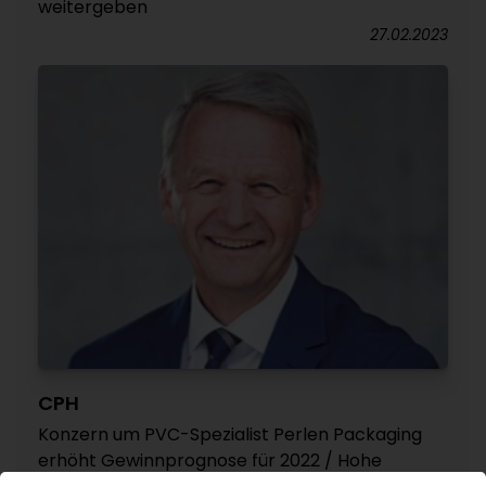
weitergeben
27.02.2023
CPH
Konzern um PVC-Spezialist Perlen Packaging
erhöht Gewinnprognose für 2022 / Hohe