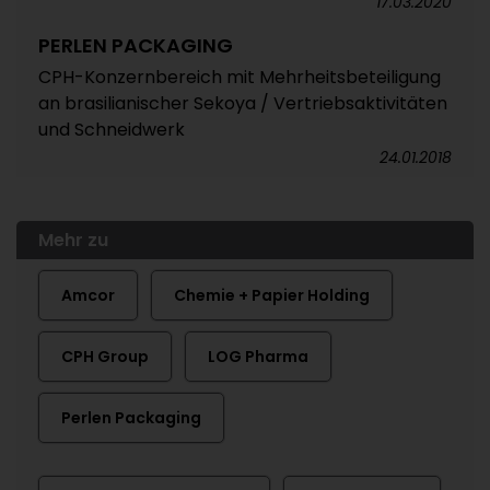
17.03.2020
PERLEN PACKAGING
CPH-Konzernbereich mit Mehrheitsbeteiligung
an brasilianischer Sekoya / Vertriebsaktivitäten
und Schneidwerk
24.01.2018
Mehr zu
Amcor
Chemie + Papier Holding
CPH Group
LOG Pharma
Perlen Packaging