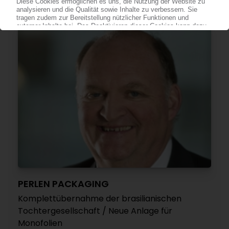
13.01.2022
PERLEN PACKAGING
Komplettübernahme der brasilianischen
Tochtergesellschaft / Neue Anlage für
Monofolien