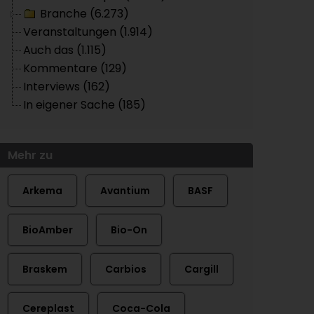
Branche (6.273)
Veranstaltungen (1.914)
Auch das (1.115)
Kommentare (129)
Interviews (162)
In eigener Sache (185)
Mehr zu
Arkema
Avantium
BASF
BioAmber
Bio-On
Braskem
Carbios
Cargill
Cereplast
Coca-Cola