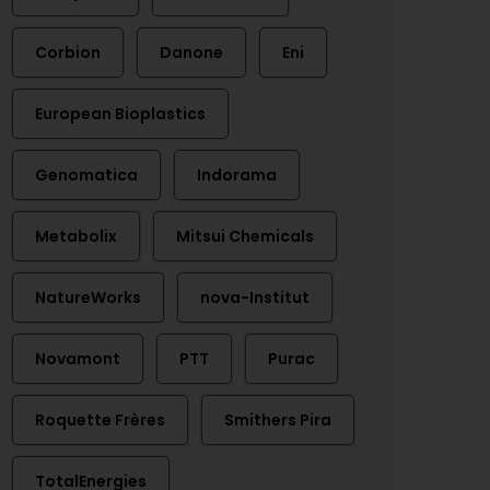
Corbion
Danone
Eni
European Bioplastics
Genomatica
Indorama
Metabolix
Mitsui Chemicals
NatureWorks
nova-Institut
Novamont
PTT
Purac
Roquette Frères
Smithers Pira
TotalEnergies