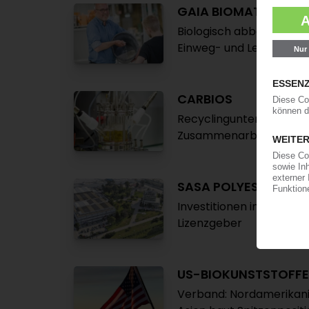
GAIA BIOMATERIALS
Biologisch abbaubare P
Einweg- und Lebensmit
CARBIOS
Recyclingunternehmen p
Zusammenarbeit mit En
SASA POLYESTER
Investitionen in PET-Rec
Lizenzgeber
US-BIOKUNSTSTOFFE
Verband: Nordamerikanis