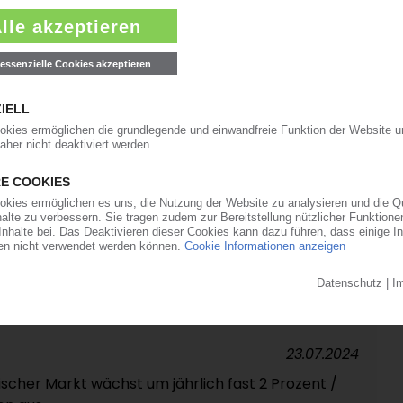
16.10.2024
BAT/PLA-Compounds aus Schweden / Einsatz für
telverpackungen
13.08.2024
lant erstes Werk in Großbritannien /
tsorger FCC Environment
06.08.2024
ycling in der Türkei geplant / Carbios als
23.07.2024
cher Markt wächst um jährlich fast 2 Prozent /