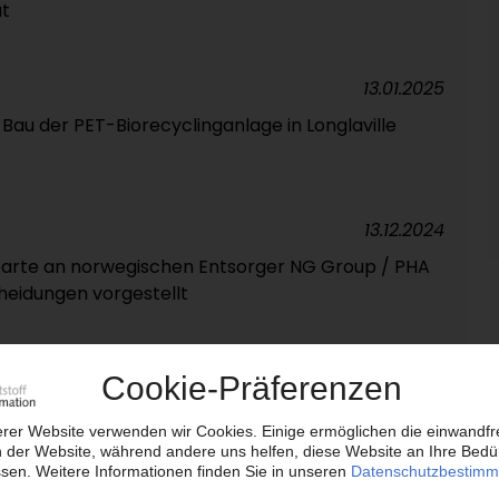
ut
13.01.2025
Bau der PET-Biorecyclinganlage in Longlaville
13.12.2024
parte an norwegischen Entsorger NG Group / PHA
heidungen vorgestellt
10.12.2024
tischem Compoundeur Hellyar Plastics / Renol-
P-Blends