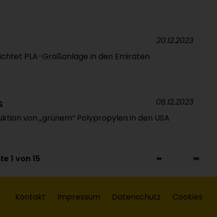
20.12.2023
chtet PLA-Großanlage in den Emiraten
06.12.2023
S
uktion von „grünem“ Polypropylen in den USA
te 1 von 15
Kontakt
Impressum
Datenschutz
Cookies