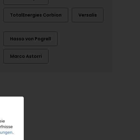
TotalEnergies Corbion
Versalis
Hasso von Pogrell
Marco Astorri