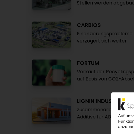
Stellen werden abgeba
CARBIOS
Finanzierungsprobleme: 
verzögert sich weiter
FORTUM
Verkauf der Recyclings
auf Basis von CO2-Absc
LIGNIN INDUSTRIES
Zusammenarbeit mit bri
Additive für ABS- und P